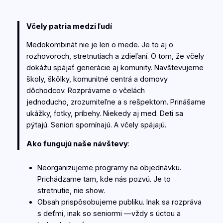
Včely patria medzi ľudí
Medokombinát nie je len o mede. Je to aj o
rozhovoroch, stretnutiach a zdieľaní. O tom, že včely
dokážu spájať generácie aj komunity. Navštevujeme
školy, škôlky, komunitné centrá a domovy
dôchodcov. Rozprávame o včelách
jednoducho, zrozumiteľne a s rešpektom. Prinášame
ukážky, fotky, príbehy. Niekedy aj med. Deti sa
pýtajú. Seniori spomínajú. A včely spájajú.
Ako fungujú naše návštevy
:
Neorganizujeme programy na objednávku.
Prichádzame tam, kde nás pozvú. Je to
stretnutie, nie show.
Obsah prispôsobujeme publiku. Inak sa rozpráva
s deťmi, inak so seniormi —vždy s úctou a