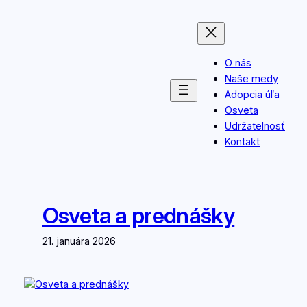
Prejsť
na
obsah
O nás
Naše medy
Adopcia úľa
Osveta
Udržatelnosť
Kontakt
Osveta a prednášky
21. januára 2026